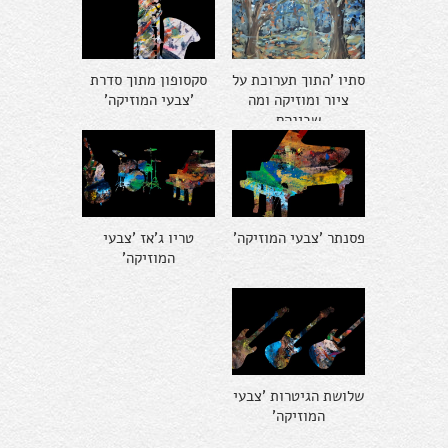
סתיו 'התוך תערוכת על
סקסופון מתוך סדרת
ציור ומוזיקה ומה
'צבעי המוזיקה'
שבינהם
פסנתר 'צבעי המוזיקה'
טריו ג'אז 'צבעי
המוזיקה'
שלושת הגיטרות 'צבעי
המוזיקה'