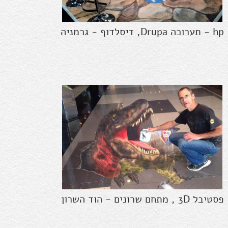
hp - תערוכה Drupa, דיסלדוף - גרמניה
פסטיבל 3D , מתחם שרונים - הוד השרון